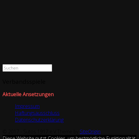
Suchen
nach:
Verbandsspiele
Aktuelle Ansetzungen
Impressum
Haftungsausschluss
Datenschutzerklärung
© 2017 - Sutos 1917 e.V.
Theme by
SiteOrigin
Diese Website nutzt Cookies, um bestmögliche Funktionalität