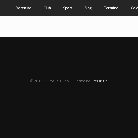
Startseite
Club
Sport
Blog
Termine
Gale
© 2017 - Sutos 1917 e.V.
Theme by
SiteOrigin