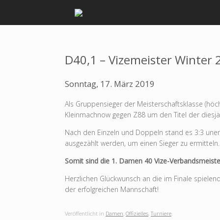
Zum
Inhalt
springen
D40,1 – Vizemeister Winter
Sonntag, 17. März 2019
Als Gruppensieger der Meisterschaftsklasse (höc
Kleinmachnow gegen Z88 um den Titel der diesjä
Nach den Einzeln und Doppeln stand es 3:3 une
ausgezählt werden, um einen Sieger zu ermitteln
Somit sind die 1. Damen 40 Vize-Verbandsmeiste
Herzlichen Glückwunsch an die im Finale spiel
der erfolgreichen Mannschaft!
Veröffentlicht in
Damen
,
Offizielles
,
Turniere
.