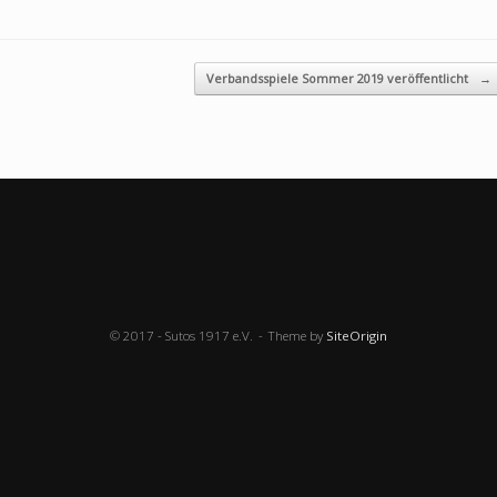
Verbandsspiele Sommer 2019 veröffentlicht
→
© 2017 - Sutos 1917 e.V.
Theme by
SiteOrigin