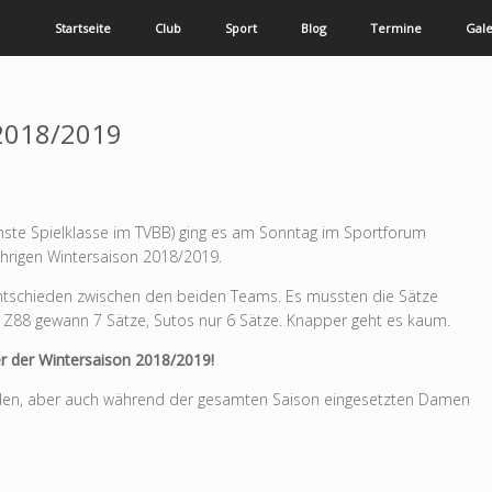
Startseite
Club
Sport
Blog
Termine
Gale
 2018/2019
hste Spielklasse im TVBB) ging es am Sonntag im Sportforum
hrigen Wintersaison 2018/2019.
ntschieden zwischen den beiden Teams. Es mussten die Sätze
. Z88 gewann 7 Sätze, Sutos nur 6 Sätze. Knapper geht es kaum.
r der Wintersaison 2018/2019!
enden, aber auch während der gesamten Saison eingesetzten Damen