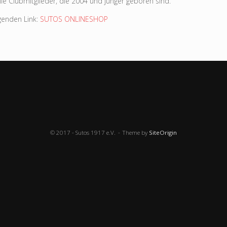
alle Clubmitglieder, die 2004 und jünger geboren sind.
lgenden Link:
SUTOS ONLINESHOP
© 2017 - Sutos 1917 e.V.
Theme by
SiteOrigin