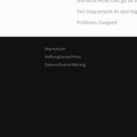
und kurze Hose). Dies gilt für 
Den Shop erreicht ihr über fo
Fröhliches Shoppen!
Impressum
Haftungsausschluss
Datenschutzerklärung