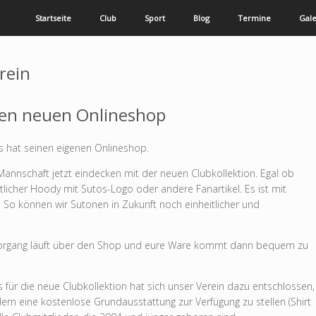
Startseite
Club
Sport
Blog
Termine
Gale
rein
nen neuen Onlineshop
os hat seinen eigenen Onlineshop.
Mannschaft jetzt eindecken mit der neuen Clubkollektion. Egal ob
tlicher Hoody mit Sutos-Logo oder andere Fanartikel. Es ist mit
. So können wir Sutonen in Zukunft noch einheitlicher und
lvorgang läuft über den Shop und eure Ware kommt dann bequem zu
 für die neue Clubkollektion hat sich unser Verein dazu entschlossen,
dern eine kostenlose Grundausstattung zur Verfügung zu stellen (Shirt