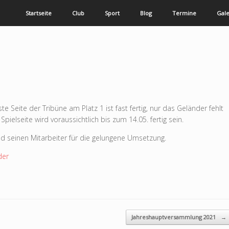
Startseite
Club
Sport
Blog
Termine
Gale
te Seite der Tribüne am Platz 1 ist fast fertig, nur das Geländer fehlt
pielseite wird voraussichtlich bis zum 14.05. fertig sein.
 seinen Mitarbeiter für die gelungene Umsetzung.
der
Jahreshauptversammlung 2021
→