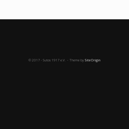
© 2017 - Sutos 1917 e.V.
Theme by
SiteOrigin