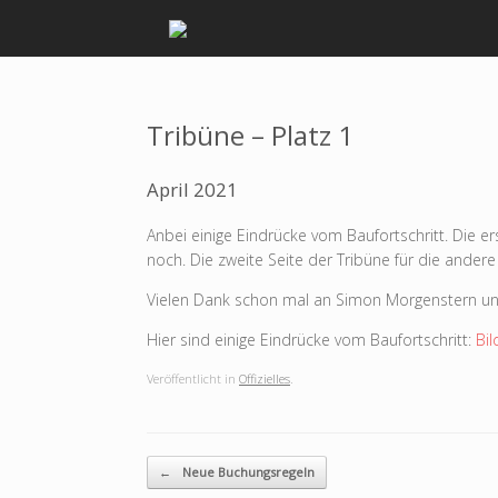
Zum
Inhalt
springen
Tribüne – Platz 1
April 2021
Anbei einige Eindrücke vom Baufortschritt. Die ers
noch. Die zweite Seite der Tribüne für die andere S
Vielen Dank schon mal an Simon Morgenstern und
Hier sind einige Eindrücke vom Baufortschritt:
Bil
Veröffentlicht in
Offizielles
.
Beitragsnavigation
←
Neue Buchungsregeln