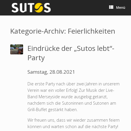
Zum
Inhalt
Menü
springen
Kategorie-Archiv:
Feierlichkeiten
Eindrücke der „Sutos lebt“-
Party
Samstag, 28.08.2021
Die erste Party nach über zwei Jahren in unserem
Verein war ein voller Erfolg! Zur Musik der Live-
Band Merseyside wurde ausgiebig getanzt,
nachdem sich die Sutoninnen und Sutonen am
Grill-Buffet gestärkt haben.
Wir freuen uns, dass wir wieder zusammen feiern
können und warten schon auf die nächste Party!