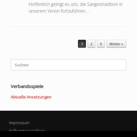
Hoffentlich gelingt es uns, die Sangestradition in
unserem Verein fortzuführen….
Beitragsnavigation
1
2
3
Weiter »
Suchen
nach:
Verbandsspiele
Aktuelle Ansetzungen
Impressum
Haftungsausschluss