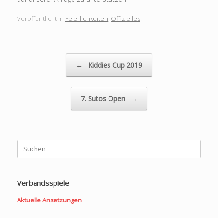
Veröffentlicht in
Feierlichkeiten
,
Offizielles
.
Beitragsnavigation
←
Kiddies Cup 2019
7. Sutos Open
→
Suchen
nach:
Verbandsspiele
Aktuelle Ansetzungen