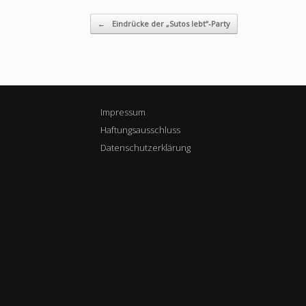
Beitragsnavigation
←
Eindrücke der „Sutos lebt“-Party
Impressum
Haftungsausschluss
Datenschutzerklärung