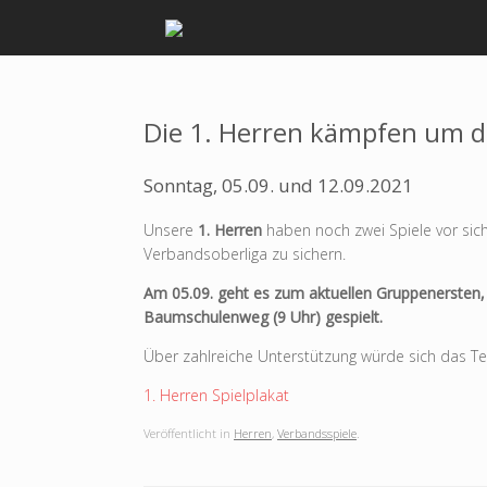
Zum
Inhalt
springen
Die 1. Herren kämpfen um d
Sonntag, 05.09. und 12.09.2021
Unsere
1. Herren
haben noch zwei Spiele vor sic
Verbandsoberliga zu sichern.
Am
05.09. geht es zum aktuellen Gruppenersten,
Baumschulenweg (9 Uhr) gespielt.
Über zahlreiche Unterstützung würde sich das 
1. Herren Spielplakat
Veröffentlicht in
Herren
,
Verbandsspiele
.