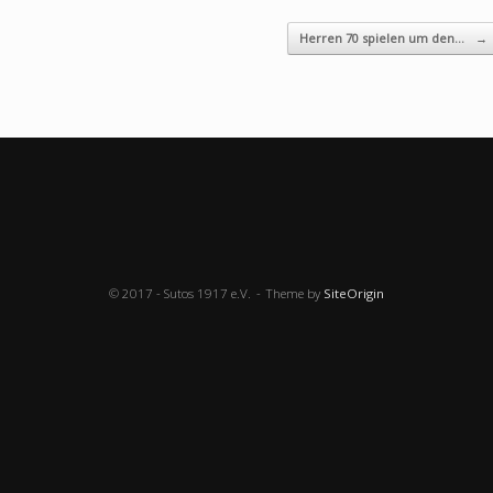
Herren 70 spielen um den…
→
© 2017 - Sutos 1917 e.V.
Theme by
SiteOrigin