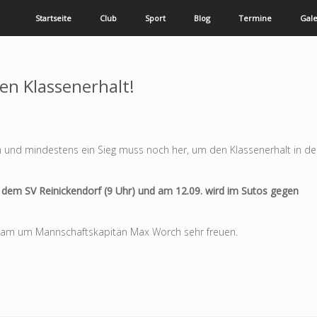
Startseite
Club
Sport
Blog
Termine
Gale
en Klassenerhalt!
h und mindestens ein Sieg muss noch her, um den Klassenerhalt in de
 dem SV Reinickendorf (9 Uhr) und am 12.09. wird im Sutos gegen
Team um Mannschaftskapitän Max Worch sehr freuen.