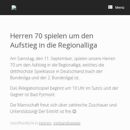
Zum
Inhalt
Menü
springen
Herren 70 spielen um den
Aufstieg in die Regionalliga
Am Samstag, den 11. September, spielen unsere Herren
70 um den Aufstieg in die Regionalliga, welches die
dritthöchste Spielklasse in Deutschland (nach der
Bundesliga und der 2. Bundesliga) ist.
Das Relegationsspiel beginnt um 10 Uhr im Sutos und der
Gegner ist Bad Pyrmont.
Die Mannschaft freut sich über zahlreiche Zuschauer und
Unterstützung! Der Eintritt ist frei 😉
Veröffentlicht in
Herren
,
Verbandsspiele
.