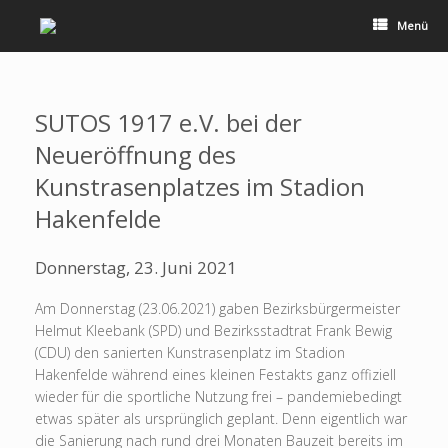
Zum
Inhalt
Menü
springen
SUTOS 1917 e.V. bei der
Neueröffnung des
Kunstrasenplatzes im Stadion
Hakenfelde
Donnerstag, 23. Juni 2021
Am Donnerstag (23.06.2021) gaben Bezirksbürgermeister
Helmut Kleebank (SPD) und Bezirksstadtrat Frank Bewig
(CDU) den sanierten Kunstrasenplatz im Stadion
Hakenfelde während eines kleinen Festakts ganz offiziell
wieder für die sportliche Nutzung frei – pandemiebedingt
etwas später als ursprünglich geplant. Denn eigentlich war
die Sanierung nach rund drei Monaten Bauzeit bereits im